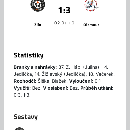
1:3
0:2, 0:1, 1:0
Zlín
Olomouc
Statistiky
Branky a nahrávky:
37. Z. Hábl (Julina) - 4.
Jedlička, 14. Žižlavský (Jedlička), 18. Večerek.
Rozhodčí:
Šiška, Blažek.
Vyloučení:
0:1.
Využití:
Bez.
V oslabení:
Bez.
Průběh utkání:
0:3, 1:3.
Sestavy