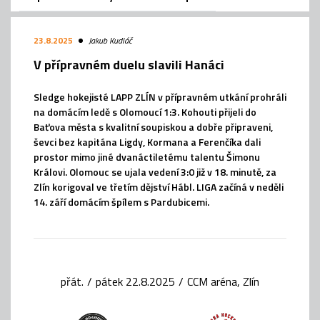
23.8.2025
Jakub Kudláč
V přípravném duelu slavili Hanáci
Sledge hokejisté LAPP ZLÍN v přípravném utkání prohráli
na domácím ledě s Olomoucí 1:3. Kohouti přijeli do
Baťova města s kvalitní soupiskou a dobře připraveni,
ševci bez kapitána Ligdy, Kormana a Ferenčíka dali
prostor mimo jiné dvanáctiletému talentu Šimonu
Královi. Olomouc se ujala vedení 3:0 již v 18. minutě, za
Zlín korigoval ve třetím dějství Hábl. LIGA začíná v neděli
14. září domácím špílem s Pardubicemi.
přát.
/
pátek 22.8.2025
/
CCM aréna, Zlín