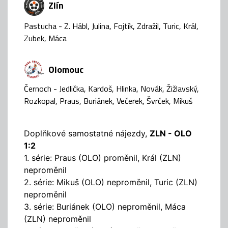
Zlín
Pastucha - Z. Hábl, Julina, Fojtík, Zdražil, Turic, Král,
Zubek, Máca
Olomouc
Černoch - Jedlička, Kardoš, Hlinka, Novák, Žižlavský,
Rozkopal, Praus, Buriánek, Večerek, Švrček, Mikuš
Doplňkové samostatné nájezdy,
ZLN - OLO
1:2
1. série: Praus (OLO) proměnil, Král (ZLN)
neproměnil
2. série: Mikuš (OLO) neproměnil, Turic (ZLN)
neproměnil
3. série: Buriánek (OLO) neproměnil, Máca
(ZLN) neproměnil