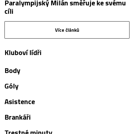
Paralympijský Milán směřuje ke svému
cíli
Více článků
Kluboví lídři
Body
Góly
Asistence
Brankáři
Trestné minuty