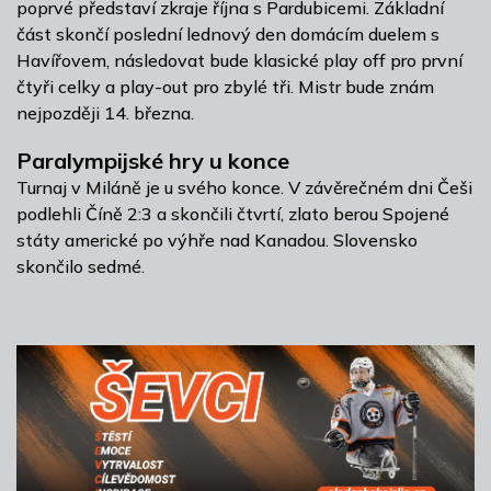
poprvé představí zkraje října s Pardubicemi. Základní
část skončí poslední lednový den domácím duelem s
Havířovem, následovat bude klasické play off pro první
čtyři celky a play-out pro zbylé tři. Mistr bude znám
nejpozději 14. března.
Paralympijské hry u konce
Turnaj v Miláně je u svého konce. V závěrečném dni Češi
podlehli Číně 2:3 a skončili čtvrtí, zlato berou Spojené
státy americké po výhře nad Kanadou. Slovensko
skončilo sedmé.