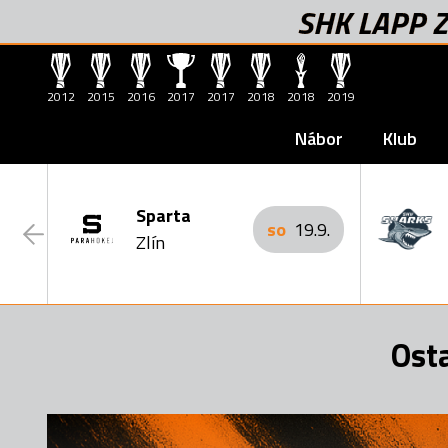
SHK LAPP Z
2012
2015
2016
2017
2017
2018
2018
2019
Nábor
Klub
Sparta
so
19.9.
Zlín
Ost