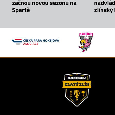
začnou novou sezonu na
nadvlád
Spartě
zlínský
závěr