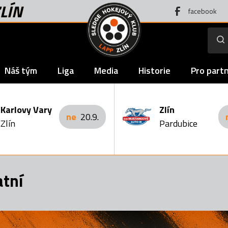
LÍN
facebook
Náš tým
Liga
Media
Historie
Pro part
Karlovy Vary
Zlín
ne
20.9.
Zlín
Pardubice
atní