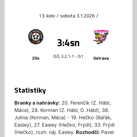
13. kolo
/
sobota 3.1.2026
/
3:4sn
0:0, 2:2, 1:1 - 0:1
Zlín
Ostrava
Statistiky
Branky a nahrávky:
20. Ferenčík (Z. Hábl,
Máca), 28. Korman (Z. Hábl, D. Hábl), 38.
Julina (Korman, Máca) - 19. Hečko (Bařák,
Easley), 27. Easley (Hečko, Frýdl), 33. Frýdl
(Hečko), rozh. náj. Easley.
Rozhodčí:
Pavel