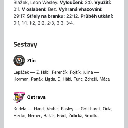
Blažek, Leon Wesley.
Vyloučení:
2:0.
Využití:
0:1.
V oslabení:
Bez.
Vyhraná vhazování:
29:17.
Střely na branku:
22:12.
Průběh utkání:
0:1, 1:1, 1:2, 2:2, 2:3, 3:3, 3:4.
Sestavy
Zlín
Lepáček — Z. Hábl, Ferenčík, Fojtík, Julina —
Korman, Panák, Ligda, D. Hábl, Turic, Zdražil, Máca
Ostrava
Kudela — Handl, Vrubel, Easley — Gotthardt, Ciula,
Hečko, Němec, Bařák, Frýdl, Židlická, Smolka.