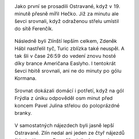
Jako první se prosadili Ostravané, když v 19.
minutě přesně mířil Hečko. Již za minutu ale
ševci srovnali, když odraženou střelu umístil
do sítě Ferenčík.
Následně byli Zlínští lepším celkem, Zdeněk
Hábl nastřelil tyč, Turic zblízka také neuspěl. A
tak šli v čase 26:59 do vedení znovu hosté
díky brance Američana Easlyho. I tentokrát
ševci hbitě srovnali, ani ne do minuty po gólu
Kormana.
Srovnat dokázali domácí i potřetí, když na gól
Frýdla z úniku odpověděl osm minut před
koncem Pavel Julina střelou do poloprázdné
branky.
V samostatných nájezdech byli jasně lepší
Ostravané. Zlín nedal ani jeden ze čtyř nájezdů