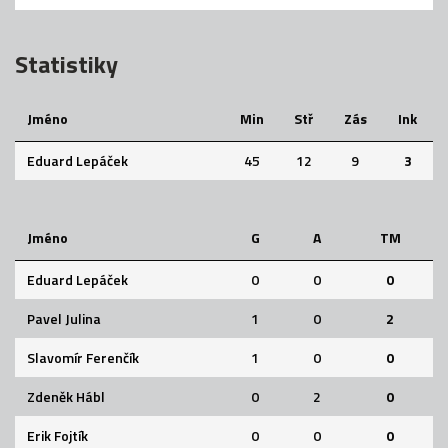
Statistiky
Jméno
Min
Stř
Zás
Ink
Eduard Lepáček
45
12
9
3
Jméno
G
A
TM
Eduard Lepáček
0
0
0
Pavel Julina
1
0
2
Slavomír Ferenčík
1
0
0
Zdeněk Hábl
0
2
0
Erik Fojtík
0
0
0