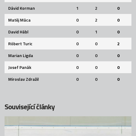
Dávid Korman
1
2
0
Matěj Máca
0
2
0
David Hábl
0
1
0
Róbert Turic
0
0
2
Marian Ligda
0
0
0
Josef Panák
0
0
0
Miroslav Zdražil
0
0
0
Související články