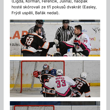
(Ligda, Korman, Ferenčík, Julina), naopak
hosté skórovali ze tří pokusů dvakrát (Easley,
Frýdl uspěli, Bařák nedal).