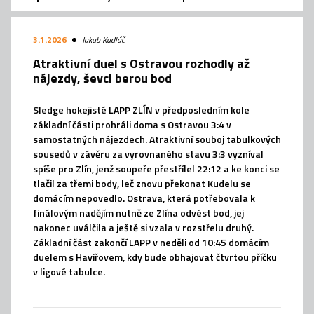
3.1.2026
Jakub Kudláč
Atraktivní duel s Ostravou rozhodly až
nájezdy, ševci berou bod
Sledge hokejisté LAPP ZLÍN v předposledním kole
základní části prohráli doma s Ostravou 3:4 v
samostatných nájezdech. Atraktivní souboj tabulkových
sousedů v závěru za vyrovnaného stavu 3:3 vyzníval
spíše pro Zlín, jenž soupeře přestřílel 22:12 a ke konci se
tlačil za třemi body, leč znovu překonat Kudelu se
domácím nepovedlo. Ostrava, která potřebovala k
finálovým nadějím nutně ze Zlína odvést bod, jej
nakonec uválčila a ještě si vzala v rozstřelu druhý.
Základní část zakončí LAPP v neděli od 10:45 domácím
duelem s Havířovem, kdy bude obhajovat čtvrtou příčku
v ligové tabulce.