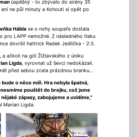
rman
úspěšný - to zbývalo do sirény 35
ani ne půl minuty a Kohouti si opět po
eňka Hábla
se o nohy soupeře dostala
ylo pro LAPP nemožné. Z následného tlaku
nce dovršil hattrick Radek Jedlička - 2:3.
ší, a ačkoli na gól Žižlavského z úniku
ian Ligda
, vyrovnat už ševci nedokázali.
 měl před sebou zcela prázdnou branku...
s bude o něco míň. Hra nebyla špatná,
 je nesmíme pouštět do brejku, což jsme
 nějaké zápasy, zabojujeme a uvidíme,"
N Marian Ligda.