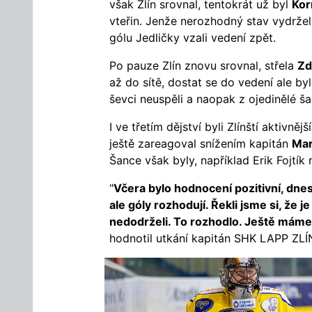
však Zlín srovnal, tentokrát už byl
Ko
vteřin. Jenže nerozhodný stav vydržel 
gólu Jedličky vzali vedení zpět.
Po pauze Zlín znovu srovnal, střela
Zd
až do sítě, dostat se do vedení ale b
ševci neuspěli a naopak z ojedinělé ša
I ve třetím dějství byli Zlínští aktivněj
ještě zareagoval snížením kapitán
Mar
Šance však byly, například Erik Fojtík
"
Včera bylo hodnocení pozitivní, dne
ale góly rozhodují. Řekli jsme si, že
nedodrželi. To rozhodlo. Ještě máme
hodnotil utkání kapitán SHK LAPP ZLÍ