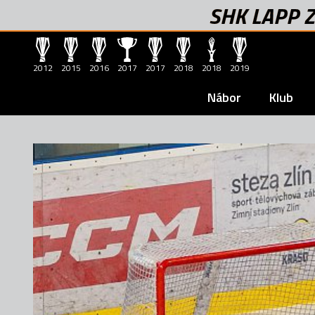
SHK LAPP Z
2012
2015
2016
2017
2017
2018
2018
2019
Nábor
Klub