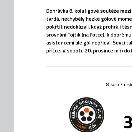
Dohrávka 8. kola ligové soutěže mezi 
tvrdá, nechyběly hezké gólové moment
pokřtít nedokázali, když prohráli těs
srovnání Fojtík (na fotce), k dobré
asistencemi ale gól nepřidal. Ševci t
příčce. V sobotu 20. prosince míří do
8. kolo
/
ned
3