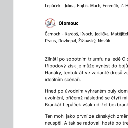
Lepáček - Julina, Fojtík, Mach, Ferenčík, Z. 
Olomouc
Černoch - Kardoš, Kvoch, Jedlička, Matějíček
Praus, Rozkopal, Žižlavský, Novák.
Zlínští po sobotním triumfu na ledě Ol
tříbodový zisk je může vynést do bojů
Hanáky, tentokrát ve variantě dresů ze
ideálním scénaři.
Hned po úvodním vyhraném buly domá
uvolnění, přičemž následně se čtyři m
Brankář Lepáček však udržel bezbrank
Ten mohl jako první ze zlínských změ
neuspěl. A tak se radovali hosté po tr