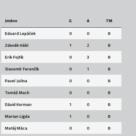
Jméno
G
A
TM
Eduard Lepáček
0
0
0
Zdeněk Hábl
1
2
0
Erik Fojtík
0
3
0
Slavomír Ferenčík
0
1
0
Pavel Julina
0
0
0
Tomáš Mach
0
0
0
Dávid Korman
1
0
0
Marian Ligda
1
0
0
Matěj Máca
0
0
0