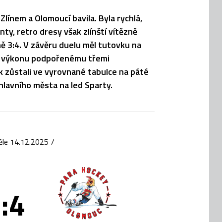
Zlínem a Olomoucí bavila. Byla rychlá,
y, retro dresy však zlínští vítězně
ně 3:4. V závěru duelu měl tutovku na
mu výkonu podpořenému třemi
ak zůstali ve vyrovnané tabulce na páté
 hlavního města na led Sparty.
ěle 14.12.2025
/
:4