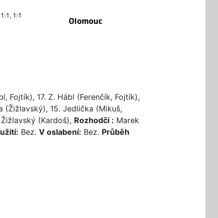
 1:1, 1:1
Olomouc
 Fojtík), 17. Z. Hábl (Ferenčík, Fojtík),
ka (Žižlavský), 15. Jedlička (Mikuš,
. Žižlavský (Kardoš),
Rozhodčí :
Marek
užití:
Bez.
V oslabení:
Bez.
Průběh