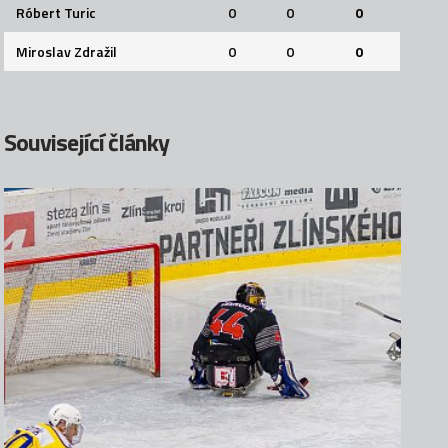
Róbert Turic
0
0
0
Miroslav Zdražil
0
0
0
Související články