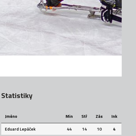
Statistiky
Jméno
Min
Stř
Zás
Ink
Eduard Lepáček
44
14
10
4