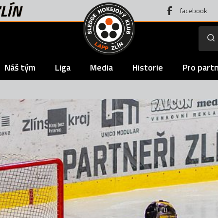
LÍN
facebook
Náš tým
Liga
Media
Historie
Pro part