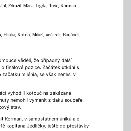
Hábl, Zdražil, Máca, Ligda, Turic, Korman
, Hlinka, Kotrla, Mikuš, Večerek, Buriánek,
omouce věděli, že případný další
 o finálové pozice. Začátek utkání s
 začátku milénia, se však nenesl v
cí vyhodili kotouč na zakázané
inuty nemohli vymanit z tlaku soupeře.
ový stav.
nit Korman, v samostatném úniku ale
efě kapitána Jedličky, ještě do přestávky