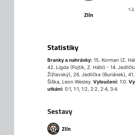
1:2,
Zlín
Statistiky
Branky a nahrávky:
15. Korman (Z. Hábl,
42. Ligda (Fojtík, Z. Hábl) - 14. Jedlič
Žižlavský), 26. Jedlička (Buriánek), 41
Šiška, Leon Wesley.
Vyloučení:
1:0.
Vy
utkání:
0:1, 1:1, 1:2, 2:2, 2:4, 3:4.
Sestavy
Zlín