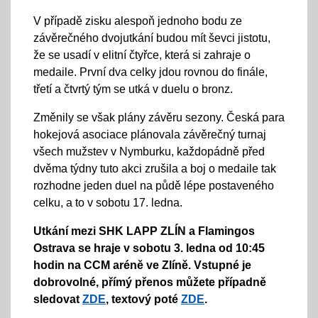
V případě zisku alespoň jednoho bodu ze
závěrečného dvojutkání budou mít ševci jistotu,
že se usadí v elitní čtyřce, která si zahraje o
medaile. První dva celky jdou rovnou do finále,
třetí a čtvrtý tým se utká v duelu o bronz.
Změnily se však plány závěru sezony. Česká para
hokejová asociace plánovala závěrečný turnaj
všech mužstev v Nymburku, každopádně před
dvěma týdny tuto akci zrušila a boj o medaile tak
rozhodne jeden duel na půdě lépe postaveného
celku, a to v sobotu 17. ledna.
Utkání mezi SHK LAPP ZLÍN a Flamingos
Ostrava se hraje v sobotu 3. ledna od 10:45
hodin na CCM aréně ve Zlíně. Vstupné je
dobrovolné, přímý přenos můžete případně
sledovat
ZDE
, textový poté
ZDE
.