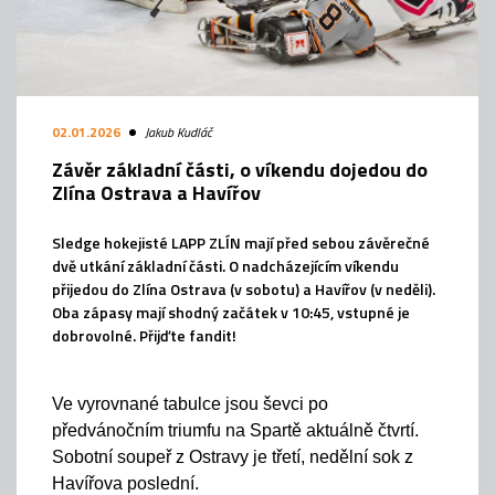
02.01.2026
Jakub Kudláč
Závěr základní části, o víkendu dojedou do
Zlína Ostrava a Havířov
Sledge hokejisté LAPP ZLÍN mají před sebou závěrečné
dvě utkání základní části. O nadcházejícím víkendu
přijedou do Zlína Ostrava (v sobotu) a Havířov (v neděli).
Oba zápasy mají shodný začátek v 10:45, vstupné je
dobrovolné. Přijďte fandit!
Ve vyrovnané tabulce jsou ševci po
předvánočním triumfu na Spartě aktuálně čtvrtí.
Sobotní soupeř z Ostravy je třetí, nedělní sok z
Havířova poslední.