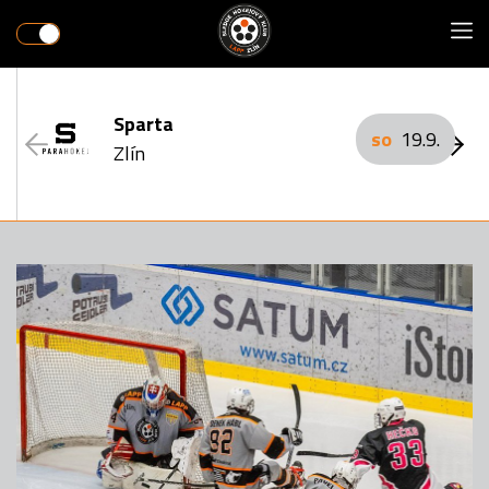
Sparta
so
19.9.
Zlín