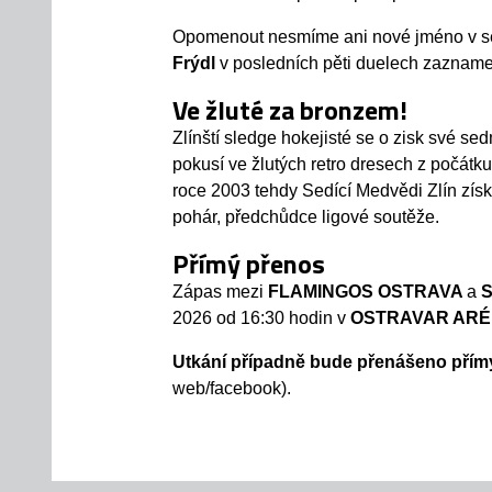
Opomenout nesmíme ani nové jméno v se
Frýdl
v posledních pěti duelech zazname
Ve žluté za bronzem!
Zlínští sledge hokejisté se o zisk své se
pokusí ve žlutých retro dresech z počátk
roce 2003 tehdy Sedící Medvědi Zlín získa
pohár, předchůdce ligové soutěže.
Přímý přenos
Zápas mezi
FLAMINGOS OSTRAVA
a
S
2026 od 16:30 hodin v
OSTRAVAR AR
Utkání případně bude přenášeno pří
web/facebook).