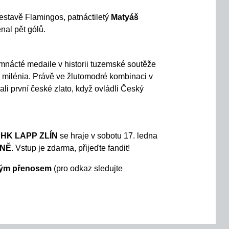
stavě Flamingos, patnáctiletý
Matyáš
nal pět gólů.
dmnácté medaile v historii tuzemské soutěže
u milénia. Právě ve žlutomodré kombinaci v
li první české zlato, když ovládli Český
HK LAPP ZLÍN
se hraje v sobotu 17. ledna
ÉNĚ
. Vstup je zdarma, přijeďte fandit!
mým přenosem
(pro odkaz sledujte