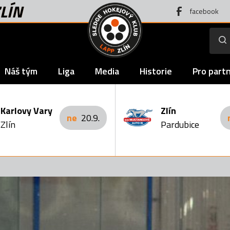
LÍN
facebook
Náš tým
Liga
Media
Historie
Pro part
Karlovy Vary
Zlín
ne
20.9.
Zlín
Pardubice