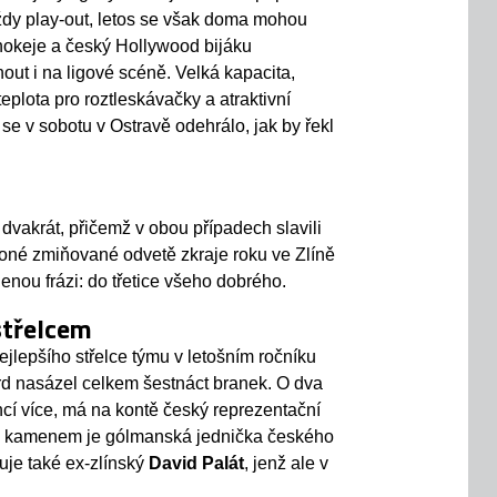
 vždy play-out, letos se však doma mohou
hokeje a český Hollywood bijáku
nout i na ligové scéně. Velká kapacita,
eplota pro roztleskávačky a atraktivní
se v sobotu v Ostravě odehrálo, jak by řekl
 dvakrát, přičemž v obou případech slavili
v oné zmiňované odvetě zkraje roku ve Zlíně
lenou frázi: do třetice všeho dobrého.
střelcem
nejlepšího střelce týmu v letošním ročníku
rd nasázel celkem šestnáct branek. O dva
cí více, má na kontě český reprezentační
ím kamenem je gólmanská jednička českého
ruje také ex-zlínský
David Palát
, jenž ale v