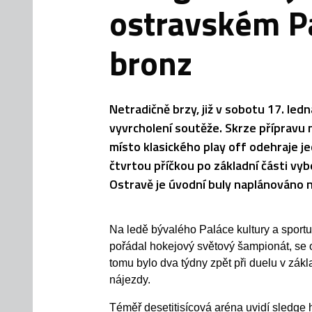
ostravském Pa
bronz
Netradičně brzy, již v sobotu 17. led
vyvrcholení soutěže. Skrze přípravu 
místo klasického play off odehraje jed
čtvrtou příčkou po základní části vyb
Ostravě je úvodní buly naplánováno n
Na ledě bývalého Paláce kultury a sportu,
pořádal hokejový světový šampionát, se 
tomu bylo dva týdny zpět při duelu v zákla
nájezdy.
Téměř desetitisícová aréna uvidí sledge 