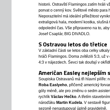
historii. Ostravští Flamingos zatím hráli
porvat o cenný kov. Světové město para 
Neporazitelní má ideální příležitost vynik
extraligová hala, moderní kostka, slušná t
odpolední čas. Vše připraveno na to, aby 
Josef Csaplár, BIG DIVADLO.
S Ostravou letos do třetice
V základní části se letos oba celky utkaly
hráči Flamingos. Doma zvítězili 5:3, už 
4:3 v nájezdech. Ševci tak doufají v okříd
Američan Easley nejlepším 
Soupiska Ostravanů má tři hlavní pilíře: 
Roba Easlyeho
, přičemž americký forva
góly méně, ale pro změnu o sedm asisten
rychlík
Václav Hečko
. A třetím stavebn
nároďáku
Martin Kudela
. V sestavě figu
sezoně nenastupoval úplně pravidelně.