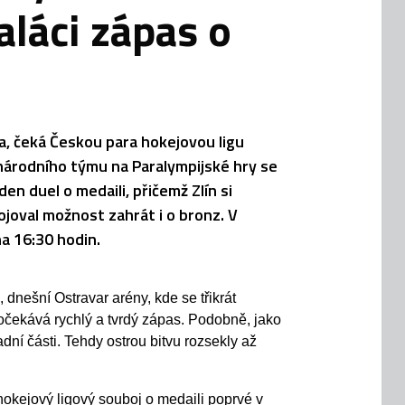
láci zápas o
na, čeká Českou para hokejovou ligu
národního týmu na Paralympijské hry se
en duel o medaili, přičemž Zlín si
ojoval možnost zahrát i o bronz. V
a 16:30 hodin.
 dnešní Ostravar arény, kde se třikrát
očekává rychlý a tvrdý zápas. Podobně, jako
dní části. Tehdy ostrou bitvu rozsekly až
hokejový ligový souboj o medaili poprvé v