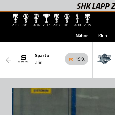
SHK LAPP Z
2012
2015
2016
2017
2017
2018
2018
2019
Nábor
Klub
Sparta
so
19.9.
Zlín