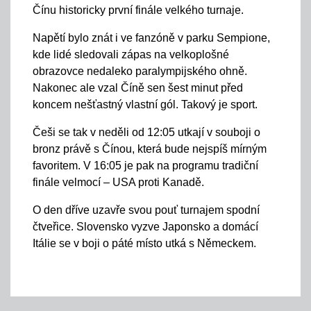
Čínu historicky první finále velkého turnaje.
Napětí bylo znát i ve fanzóně v parku Sempione,
kde lidé sledovali zápas na velkoplošné
obrazovce nedaleko paralympijského ohně.
Nakonec ale vzal Číně sen šest minut před
koncem nešťastný vlastní gól. Takový je sport.
Češi se tak v neděli od 12:05 utkají v souboji o
bronz právě s Čínou, která bude nejspíš mírným
favoritem. V 16:05 je pak na programu tradiční
finále velmocí – USA proti Kanadě.
O den dříve uzavře svou pouť turnajem spodní
čtveřice. Slovensko vyzve Japonsko a domácí
Itálie se v boji o páté místo utká s Německem.