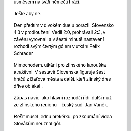
úsměvem na tváři němečtí hráči.
Ještě aby ne.
Den předtím v divokém duelu porazili Slovensko
4:3 v prodloužení. Vedli 2:0, prohrávali 2:3, v
závěru vyrovnali a v šesté minutě nastavení
rozhodl svým čtvrtým gólem v utkání Felix
Schrader.
Mimochodem, utkání pro zlínského fanouška
atraktivní. V sestavě Slovenska figuruje šest
hráčů z Baťova města a další, kteří zlínský dres
dříve oblékali.
Zápas navíc jako hlavní rozhodčí řídil další muž
ze zlínského regionu – český sudí Jan Vaněk.
Řešit musel jednu prekérku, po zkoumání videa
Slovákům neuznal gól.