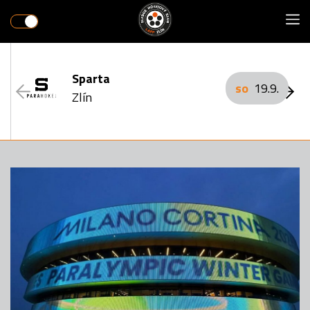
Sparta
so
19.9.
Zlín