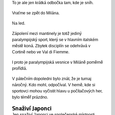
To je ale jen krátká odbočka tam, kde je sníh.
Vraťme se zpět do Milána.
Na led.
Zápolení mezi mantinely je totiž jediný
paralympijský sport, který se v hlavním italském
městě koná. Zbytek disciplín se odehrává v
Cortině nebo ve Val di Fiemme.
I proto je paralympijská vesnice v Miláně poměrně
prořídlá.
V pátečním dopoledni bylo znát, že je turnaj
náročný. Kdo mohl, odpočíval. V herně, kde si
sportovci mohou vyčistit hlavu u počítačových her,
bylo téměř prázdno.
Snaživí Japonci
Jen snaživí Japonci ve společenské místnosti