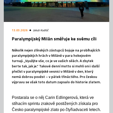
13.03.2026
Jakub Kudláč
Paralympijský Milán směřuje ke svému cíli
Několik nejen zlínských zástupců bojuje na probíhajících
paralympijských hrách v Miláně v para hokejovém
turnaji. „Využijte vše, co je ve vašich silách. A zbytek
berte tak, jak je.“ Takové denní motto si mohli oni i další
přečíst v paralympijské vesnici v Miláně v den, který
nemá dobrou pověst – v pátek třináctého. Pro českou
výpravu se však toto datum zapsalo do historie zlatem.
Postarala se o něj Carin Edlingerová, která ve
stíhacím sprintu zrakově postižených získala pro
Česko paralympijské zlato po čtyřiadvaceti letech.