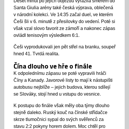
Deset minut po jejich odjezdu vyrazila směrem do
Santa Giulia arény také česká výprava, oblečená
v národní kolekci. Ve 14:35 začal duel, ve kterém
Češi šli v 6. minutě z přesilovky do vedení. Poté si
však vzal slovo favorit ze zámoří a nakonec zápas
ovládl tenisovým výsledkem 6:1.
Češi vyprodukovali jen pět střel na branku, soupeř
hned 41. Tvrdá realita.
Čína dlouho ve hře o finále
K odpolednímu zápasu se poté vypravili hráči
Číny a Kanady. Javorové listy to mají k nástupišti
autobusu nejblíže – jejich budova, kterou sdílejí
se Slováky, stojí hned u vstupu do vesnice.
K postupu do finále však měly oba týmy dlouho
stejně daleko. Ruský kouč na čínské střídačce
skrze tlumočnici sypal do svých svěřenců za
stavu 2:2 pokyny horem dolem. Moc chtěl pro