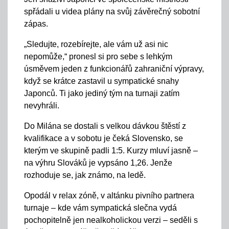
spřádali u videa plány na svůj závěrečný sobotní
zápas.
„Sledujte, rozebírejte, ale vám už asi nic
nepomůže,“ pronesl si pro sebe s lehkým
úsměvem jeden z funkcionářů zahraniční výpravy,
když se krátce zastavil u sympatické snahy
Japonců. Ti jako jediný tým na turnaji zatím
nevyhráli.
Do Milána se dostali s velkou dávkou štěstí z
kvalifikace a v sobotu je čeká Slovensko, se
kterým ve skupině padli 1:5. Kurzy mluví jasně –
na výhru Slováků je vypsáno 1,26. Jenže
rozhoduje se, jak známo, na ledě.
Opodál v relax zóně, v altánku pivního partnera
turnaje – kde vám sympatická slečna vydá
pochopitelně jen nealkoholickou verzi – seděli s