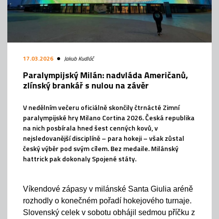
17.03.2026
Jakub Kudláč
Paralympijský Milán: nadvláda Američanů,
zlínský brankář s nulou na závěr
V nedělním večeru oficiálně skončily čtrnácté Zimní
paralympijské hry Milano Cortina 2026. Česká republika
na nich posbírala hned šest cenných kovů, v
nejsledovanější disciplíně – para hokeji – však zůstal
český výběr pod svým cílem. Bez medaile. Milánský
hattrick pak dokonaly Spojené státy.
Víkendové zápasy v milánské Santa Giulia aréně
rozhodly o konečném pořadí hokejového turnaje.
Slovenský celek v sobotu obhájil sedmou příčku z