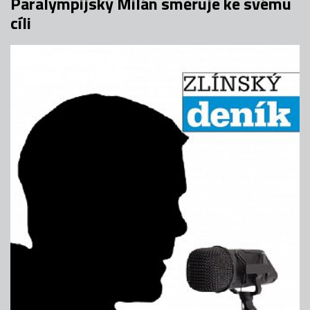
Paralympijský Milán směřuje ke svému
cíli