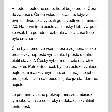
V nedělní poledne se rozhořel boj o bronz. Češi
do zápasu s Čínou vstoupili šťastně, když z
prvních dvou akcí vytěžili gól a vedli ve 3. minutě
2:0. Na první trefu asistoval zlínský Hábl. Až poté
se však hra pořádně rozběhla a už v čase 8:05
bylo srovnáno.
Čína byla téměř ve všem lepší a zejména české
přesilovky naprosto vymazala. I přesto dlouho
platil stav 2:2. Český výběr měl určitě navrch v
brankáři, Patrik Sedláček byl po zásluze vyhlášen
nejlepším maskovaným mužem turnaje, to jeho
protějšek Ťi Jen-čao působil, jako již standardně,
nejistě.
Je pro mne vlastně překvapením, že ambiciózní
tým jako Čína za celé roky nedokázal zkvalitnit
tento post.