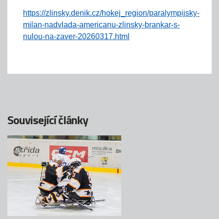
https://zlinsky.denik.cz/hokej_region/paralympijsky-
milan-nadvlada-americanu-zlinsky-brankar-s-
nulou-na-zaver-20260317.html
Související články