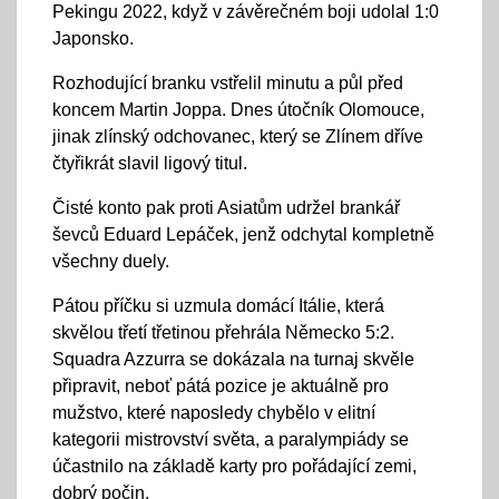
Pekingu 2022, když v závěrečném boji udolal 1:0
Japonsko.
Rozhodující branku vstřelil minutu a půl před
koncem Martin Joppa. Dnes útočník Olomouce,
jinak zlínský odchovanec, který se Zlínem dříve
čtyřikrát slavil ligový titul.
Čisté konto pak proti Asiatům udržel brankář
ševců Eduard Lepáček, jenž odchytal kompletně
všechny duely.
Pátou příčku si uzmula domácí Itálie, která
skvělou třetí třetinou přehrála Německo 5:2.
Squadra Azzurra se dokázala na turnaj skvěle
připravit, neboť pátá pozice je aktuálně pro
mužstvo, které naposledy chybělo v elitní
kategorii mistrovství světa, a paralympiády se
účastnilo na základě karty pro pořádající zemi,
dobrý počin.