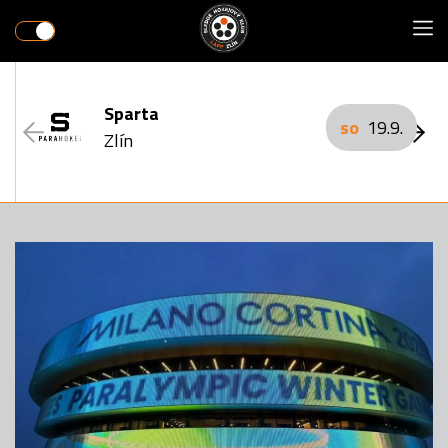
Sparta
so
19.9.
Zlín