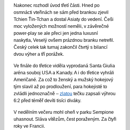
Nakonec rozhodl úvod třetí části. Hned po
osmnácti vteřinách se sám před brankou zjevil
Tchien Ťin-Tchan a dostal Asiaty do vedení. Češi
moc vyložených možností neměli, v závěrečné
power-play se ale přeci jen jedna luxusní
naskytla, Veselý ovšem prázdnou branku netrefil.
Český celek tak turnaj zakončil čtvrtý s bilancí
dvou výher a tří porážek.
Ve finále do třetice viděla vyprodaná Santa Giulia
aréna souboj USA a Kanady. A i do třetice vyhráli
Američané. Za což to ženský a mužský hokejový
tým slavil až po prodloužení, para hokejisté to
zvládli jednoznačně –
zlatou
tečku zapsali výhrou
6:2 před téměř devíti tisíci diváky.
V nedělním večeru mohl oheň v parku Sempione
uhasnout. Sláva vítězům, čest poraženým. Za čtyři
roky ve Francii.