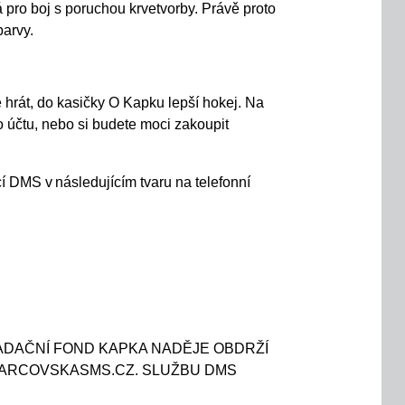
á pro
boj s
poruchou krvetvorby
.
Právě proto
arvy.
 hrát, do kasičky O Kapku lepší hokej.
Na
o účtu, nebo si budete moci zakoupit
cí DMS
v následujícím tvaru na telefonní
 NADAČNÍ FOND KAPKA NADĚJE
OBDRŽÍ
 DARCOVSKASMS.CZ. SLUŽBU DMS