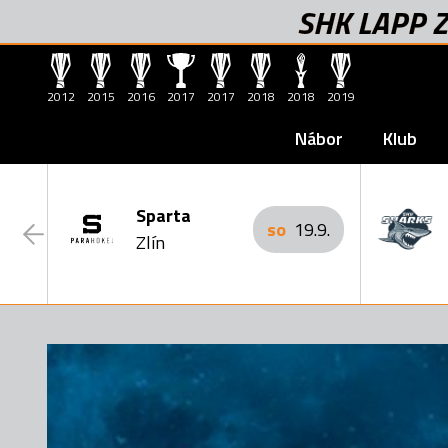
SHK LAPP Z
2012
2015
2016
2017
2017
2018
2018
2019
Nábor
Klub
Sparta
so
19.9.
Zlín