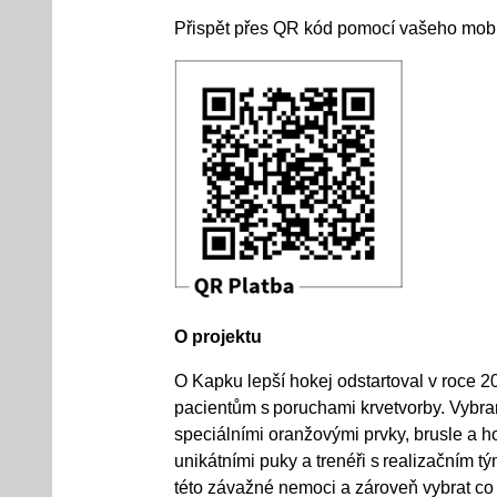
P
řispět přes QR kód pomocí vašeho mobi
O projektu
O Kapku lepší hokej odstartoval v
roce 2
pacient
ů
m
s poruchami krvetvorby
. Vybra
speci
á
ln
í
mi oran
ž
ov
ý
mi prvky, brusle a h
unik
á
tn
í
mi puky a tren
éř
i
s realizačním 
této závažné nemoci a zároveň vybrat co n