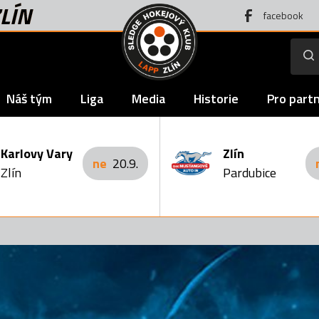
LÍN
facebook
Náš tým
Liga
Media
Historie
Pro part
Karlovy Vary
Zlín
ne
20.9.
Zlín
Pardubice