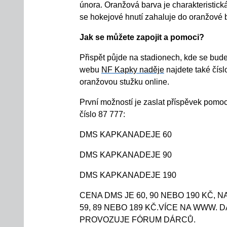
února.
Oranžová barva
je charakteristick
se hokejové hnutí
zahaluje
do oranžové b
Jak se můžete zapojit a pomoci?
P
řispět půjde na stadionech, kde se bude
webu
NF Kapky naděje
najdete také čísl
oranžovou stužku online.
První možností je
zaslat příspěvek pomo
číslo 87 777:
DMS KAPKANADEJE 60
DMS KAPKANADEJE 90
DMS KAPKANADEJE 190
CENA DMS JE 60, 90 NEBO 190 KČ,
59, 89 NEBO 189 KČ.VÍCE NA WWW.
PROVOZUJE FÓRUM DÁRCŮ.