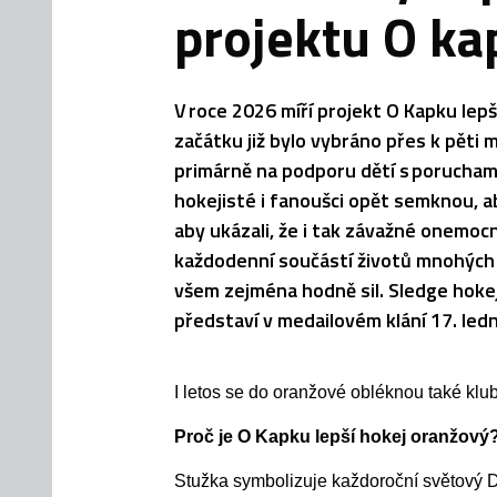
projektu O ka
V roce 2026 míří projekt O Kapku lepš
začátku již bylo vybráno přes k pěti
primárně na podporu dětí s poruchami
hokejisté i fanoušci opět semknou, ab
aby ukázali, že i tak závažné onemocn
každodenní součástí životů mnohých rod
všem zejména hodně sil. Sledge hokej
představí v medailovém klání 17. led
I letos se do oranžové obléknou také klu
Proč je O Kapku lepší hokej oranžový
S
tužka
symbolizuje
každoroční světový De