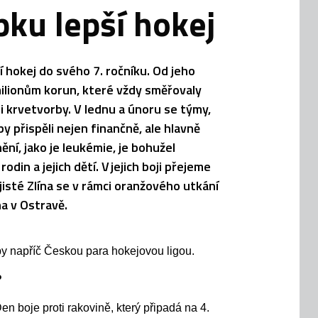
pku lepší hokej
í hokej do svého 7. ročníku. Od jeho
 milionům korun, které vždy směřovaly
 krvetvorby. V lednu a únoru se týmy,
y přispěli nejen finančně, ale hlavně
ění, jako je leukémie, je bohužel
in a jejich dětí. V jejich boji přejeme
isté Zlína se v rámci oranžového utkání
na v Ostravě.
by napříč Českou para hokejovou ligou.
?
n boje proti rakovině, který připadá
na 4.