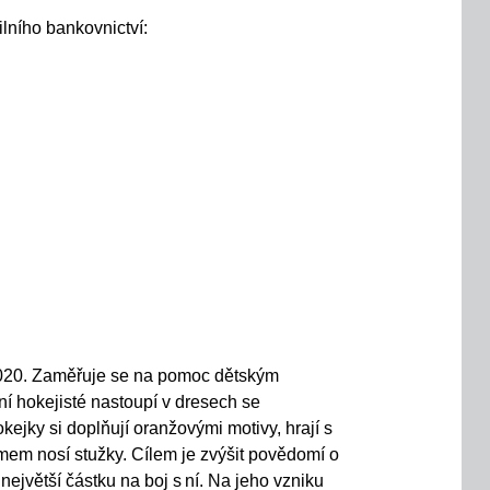
lního bankovnictví
:
020.
Zaměřuje se
na pomoc d
ě
tsk
ý
m
n
í
hokejist
é
nastoupí v dresech se
okejky si dopl
ň
uj
í
oran
ž
ov
ý
mi motivy, hraj
í
s
týmem
nos
í
stu
ž
ky
. Cílem je zvýšit povědomí o
ejvětší částku na boj s ní.
Na
jeho vzniku