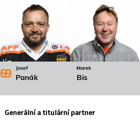
69
Josef
Marek
Panák
Bis
Generální a titulární partner