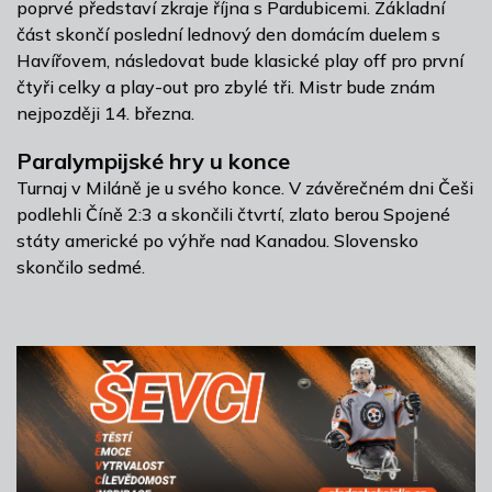
poprvé představí zkraje října s Pardubicemi. Základní
část skončí poslední lednový den domácím duelem s
Havířovem, následovat bude klasické play off pro první
čtyři celky a play-out pro zbylé tři. Mistr bude znám
nejpozději 14. března.
Paralympijské hry u konce
Turnaj v Miláně je u svého konce. V závěrečném dni Češi
podlehli Číně 2:3 a skončili čtvrtí, zlato berou Spojené
státy americké po výhře nad Kanadou. Slovensko
skončilo sedmé.