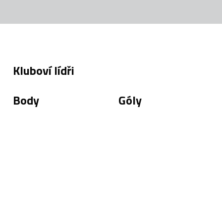
Kluboví lídři
Body
Góly