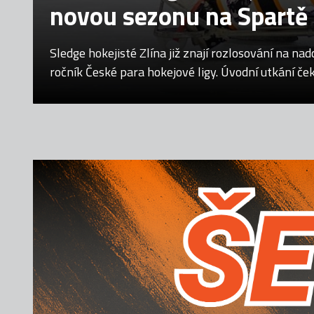
novou sezonu na Spartě
Sledge hokejisté Zlína již znají rozlosování na nad
ročník České para hokejové ligy. Úvodní utkání če
září na ledě pražské Sparty, kompletní sezona by
nejpozději 14. března.