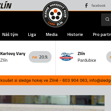
LÍN
facebook
Náš tým
Liga
Media
Historie
Pro part
Karlovy Vary
Zlín
ne
20.9.
Zlín
Pardubice
oušet si sledge hokej ve Zlíně - 603 904 063, info@sledg