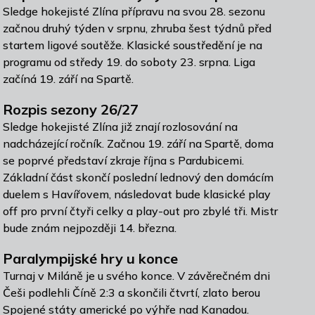
Sledge hokejisté Zlína přípravu na svou 28. sezonu
začnou druhý týden v srpnu, zhruba šest týdnů před
startem ligové soutěže. Klasické soustředění je na
programu od středy 19. do soboty 23. srpna. Liga
začíná 19. září na Spartě.
Rozpis sezony 26/27
Sledge hokejisté Zlína již znají rozlosování na
nadcházející ročník. Začnou 19. září na Spartě, doma
se poprvé představí zkraje října s Pardubicemi.
Základní část skončí poslední lednový den domácím
duelem s Havířovem, následovat bude klasické play
off pro první čtyři celky a play-out pro zbylé tři. Mistr
bude znám nejpozději 14. března.
Paralympijské hry u konce
Turnaj v Miláně je u svého konce. V závěrečném dni
Češi podlehli Číně 2:3 a skončili čtvrtí, zlato berou
Spojené státy americké po výhře nad Kanadou.