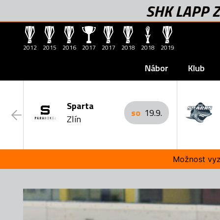
SHK LAPP Z
2012
2015
2016
2017
2017
2018
2018
2019
Nábor
Klub
Sparta
so
19.9.
Zlín
Možnost vyzk