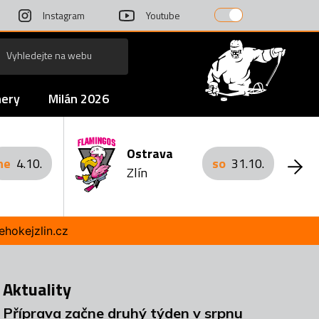
Instagram
Youtube
nery
Milán 2026
Ostrava
ne
4.10.
so
31.10.
Zlín
ehokejzlin.cz
Aktuality
Příprava začne druhý týden v srpnu