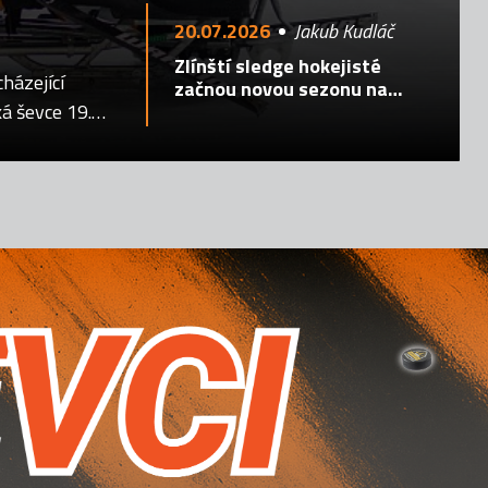
20.07.2026
Jakub Kudláč
Zlínští sledge hokejisté
cházející
začnou novou sezonu na
ká ševce 19.
Spartě
 měla skončit