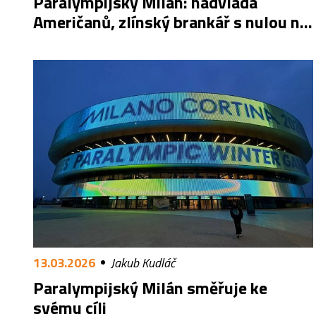
Paralympijský Milán: nadvláda
Američanů, zlínský brankář s nulou na
závěr
13.03.2026
Jakub Kudláč
Paralympijský Milán směřuje ke
svému cíli